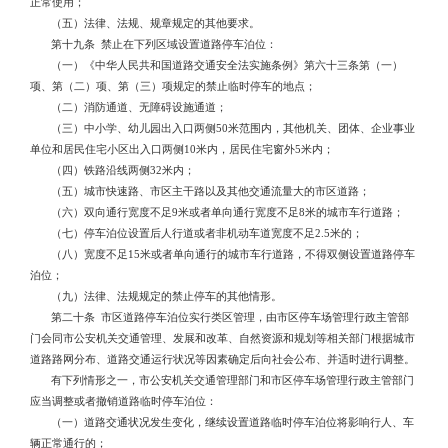
正常使用；
（五）法律、法规、规章规定的其他要求。
第十九条 禁止在下列区域设置道路停车泊位：
（一）《中华人民共和国道路交通安全法实施条例》第六十三条第（一）
项、第（二）项、第（三）项规定的禁止临时停车的地点；
（二）消防通道、无障碍设施通道；
（三）中小学、幼儿园出入口两侧50米范围内，其他机关、团体、企业事业
单位和居民住宅小区出入口两侧10米内，居民住宅窗外5米内；
（四）铁路沿线两侧32米内；
（五）城市快速路、市区主干路以及其他交通流量大的市区道路；
（六）双向通行宽度不足9米或者单向通行宽度不足8米的城市车行道路；
（七）停车泊位设置后人行道或者非机动车道宽度不足2.5米的；
（八）宽度不足15米或者单向通行的城市车行道路，不得双侧设置道路停车
泊位；
（九）法律、法规规定的禁止停车的其他情形。
第二十条 市区道路停车泊位实行类区管理，由市区停车场管理行政主管部
门会同市公安机关交通管理、发展和改革、自然资源和规划等相关部门根据城市
道路路网分布、道路交通运行状况等因素确定后向社会公布、并适时进行调整。
有下列情形之一，市公安机关交通管理部门和市区停车场管理行政主管部门
应当调整或者撤销道路临时停车泊位：
（一）道路交通状况发生变化，继续设置道路临时停车泊位将影响行人、车
辆正常通行的；