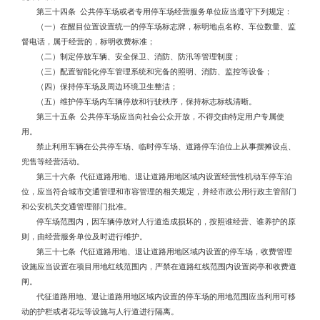
第三十四条 公共停车场或者专用停车场经营服务单位应当遵守下列规定：
（一）在醒目位置设置统一的停车场标志牌，标明地点名称、车位数量、监
督电话，属于经营的，标明收费标准；
（二）制定停放车辆、安全保卫、消防、防汛等管理制度；
（三）配置智能化停车管理系统和完备的照明、消防、监控等设备；
（四）保持停车场及周边环境卫生整洁；
（五）维护停车场内车辆停放和行驶秩序，保持标志标线清晰。
第三十五条 公共停车场应当向社会公众开放，不得交由特定用户专属使
用。
禁止利用车辆在公共停车场、临时停车场、道路停车泊位上从事摆摊设点、
兜售等经营活动。
第三十六条 代征道路用地、退让道路用地区域内设置经营性机动车停车泊
位，应当符合城市交通管理和市容管理的相关规定，并经市政公用行政主管部门
和公安机关交通管理部门批准。
停车场范围内，因车辆停放对人行道造成损坏的，按照谁经营、谁养护的原
则，由经营服务单位及时进行维护。
第三十七条 代征道路用地、退让道路用地区域内设置的停车场，收费管理
设施应当设置在项目用地红线范围内，严禁在道路红线范围内设置岗亭和收费道
闸。
代征道路用地、退让道路用地区域内设置的停车场的用地范围应当利用可移
动的护栏或者花坛等设施与人行道进行隔离。