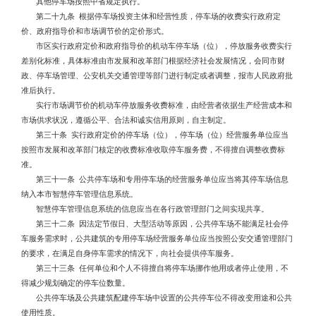
其他停车场按照中省规定执行。
第二十九条 根据停车场投资主体和经营性质，停车场的收费实行政府定
价、政府指导价和市场调节价的定价形式。
市区实行政府定价和政府指导价的机动车停车场（位），停放服务收费实行
差别化标准，具体标准由市发展和改革部门根据经济社会发展情况，会同市财
政、停车场管理、公安机关交通管理等部门进行制定或者调整，报市人民政府批
准后执行。
实行市场调节价的机动车停放服务收费标准，由经营者依据生产经营成本和
市场供求状况，遵循公平、合法和诚实信用原则，自主制定。
第三十条 实行政府定价的停车场（位），停车场（位）经营服务单位应当
按照市发展和改革部门核定的收费标准收取停车服务费，不得擅自调整收费标
准。
第三十一条 公共停车场和专用停车场的经营服务单位应当将其停车场信息
纳入本市智慧停车管理信息系统。
智慧停车管理信息系统的信息应当在各行政管理部门之间实现共享。
第三十二条 因法定节假日、大型活动等原因，公共停车场不能满足社会停
车服务需求时，公共建筑的专用停车场经营服务单位应当按照公安交通管理部门
的要求，在满足自身停车需求的情况下，向社会提供停车服务。
第三十三条 任何单位和个人不得擅自将停车场挪作他用或者停止使用，不
得减少规划确定的停车位数量。
公共停车场及公共建筑配建停车场中设置的公共停车位不得改变用途和公共
使用性质。