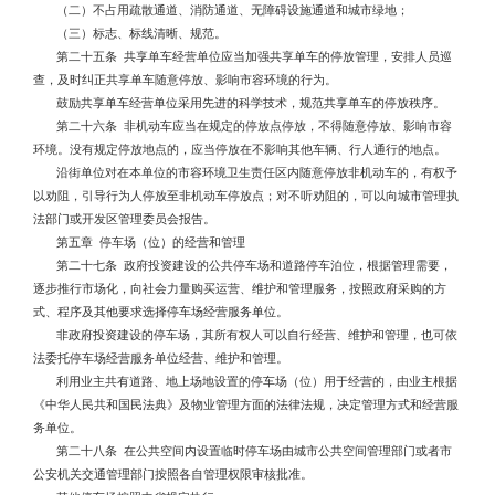
（二）不占用疏散通道、消防通道、无障碍设施通道和城市绿地；
（三）标志、标线清晰、规范。
第二十五条 共享单车经营单位应当加强共享单车的停放管理，安排人员巡
查，及时纠正共享单车随意停放、影响市容环境的行为。
鼓励共享单车经营单位采用先进的科学技术，规范共享单车的停放秩序。
第二十六条 非机动车应当在规定的停放点停放，不得随意停放、影响市容
环境。没有规定停放地点的，应当停放在不影响其他车辆、行人通行的地点。
沿街单位对在本单位的市容环境卫生责任区内随意停放非机动车的，有权予
以劝阻，引导行为人停放至非机动车停放点；对不听劝阻的，可以向城市管理执
法部门或开发区管理委员会报告。
第五章 停车场（位）的经营和管理
第二十七条 政府投资建设的公共停车场和道路停车泊位，根据管理需要，
逐步推行市场化，向社会力量购买运营、维护和管理服务，按照政府采购的方
式、程序及其他要求选择停车场经营服务单位。
非政府投资建设的停车场，其所有权人可以自行经营、维护和管理，也可依
法委托停车场经营服务单位经营、维护和管理。
利用业主共有道路、地上场地设置的停车场（位）用于经营的，由业主根据
《中华人民共和国民法典》及物业管理方面的法律法规，决定管理方式和经营服
务单位。
第二十八条 在公共空间内设置临时停车场由城市公共空间管理部门或者市
公安机关交通管理部门按照各自管理权限审核批准。