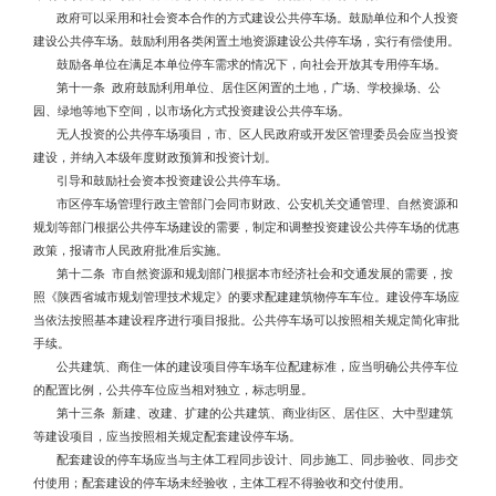
政府可以采用和社会资本合作的方式建设公共停车场。鼓励单位和个人投资
建设公共停车场。鼓励利用各类闲置土地资源建设公共停车场，实行有偿使用。
鼓励各单位在满足本单位停车需求的情况下，向社会开放其专用停车场。
第十一条 政府鼓励利用单位、居住区闲置的土地，广场、学校操场、公
园、绿地等地下空间，以市场化方式投资建设公共停车场。
无人投资的公共停车场项目，市、区人民政府或开发区管理委员会应当投资
建设，并纳入本级年度财政预算和投资计划。
引导和鼓励社会资本投资建设公共停车场。
市区停车场管理行政主管部门会同市财政、公安机关交通管理、自然资源和
规划等部门根据公共停车场建设的需要，制定和调整投资建设公共停车场的优惠
政策，报请市人民政府批准后实施。
第十二条 市自然资源和规划部门根据本市经济社会和交通发展的需要，按
照《陕西省城市规划管理技术规定》的要求配建建筑物停车车位。建设停车场应
当依法按照基本建设程序进行项目报批。公共停车场可以按照相关规定简化审批
手续。
公共建筑、商住一体的建设项目停车场车位配建标准，应当明确公共停车位
的配置比例，公共停车位应当相对独立，标志明显。
第十三条 新建、改建、扩建的公共建筑、商业街区、居住区、大中型建筑
等建设项目，应当按照相关规定配套建设停车场。
配套建设的停车场应当与主体工程同步设计、同步施工、同步验收、同步交
付使用；配套建设的停车场未经验收，主体工程不得验收和交付使用。