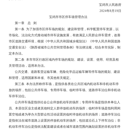
宝鸡市人民政府
2024年8月19日
宝鸡市市区停车场管理办法
第一章 总 则
第一条 为了加强市区停车场的规划、建设和管理，科学配置停车资源，以
市场化、法治化方式推动城市停车设施发展，有效满足人民群众停车需求，改善
市区道路交通环境，根据《中华人民共和国城乡规划法》《中华人民共和国道路
交通安全法》《陕西省城市公共空间管理条例》等法律法规，结合本市实际，制
定本办法。
第二条 本市市区行政区域内停车场的规划、建设、设置、使用、经营及相
关管理活动，适用本办法。
公共交通、道路客货运输车辆、危险化学品运输车辆等停车场的规划、建设
和管理，适用国家和本省、市其他有关规定。
第三条 本办法所称停车场，是指供各类在公共区域内机动车和非机动车停
放的场所，包括公共停车场、专用停车场、临时停车场、道路停车泊位和非机动
车停车泊位。
公共停车场是指供社会公众停放机动车的场所；专用停车场是指供本单位人
员、本居住区业主或者其他特定人群停放机动车的场所；临时停车场是指利用闲
置空地或者为举办大型群众性活动设置的临时停放机动车的场所；道路停车泊位
是指依法在城市道路上设置的停放机动车的场所，包括道沿石上下停车泊位；非
机动车停车泊位是指依法配套建设或者在城市道路范围内施划设置的非机动车停