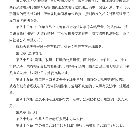
市公安机关交通管理、自然资源和规划、城市管理执法、市场监督管理等相
关行政管理部门在停车场管理的巡查或者行政执法活动中，发现不属于本部门职
责范围的违法行为时，应当及时向有权单位通报，接到通报的相关行政管理部门
应当及时依法查处。
第四十三条 任何单位和个人都有权对违法从事停车场经营、违法停车、擅
自设置障碍物等行为进行举报，市公安机关交通管理、城市管理执法等部门应当
向社会公布举报方式。
鼓励志愿者开展维护停车秩序、倡导文明停车等志愿服务。
第七章 法律责任
第四十四条 新建、改建、扩建的公共建筑、商业街区、居住区、大（中）
型建筑等，未按规定最低数量配建、增建停车场的，由县级以上城乡规划部门依
照有关法律、法规处罚，并责令其补建。
第四十五条 擅自停用或者改变停车场用途的，由市公安机关交通管理部门
或者市城市管理执法部门责令限期恢复，逾期不恢复的，依照有关法律、法规处
罚。
第四十六条 违反本办法规定的行为，法律、法规已有处罚规定的，从其规
定。
第八章 附 则
第四十七条 各县人民政府可参照本办法执行。
第四十八条 本办法自2024年10月1日起施行，有效期至2029年9月30日。