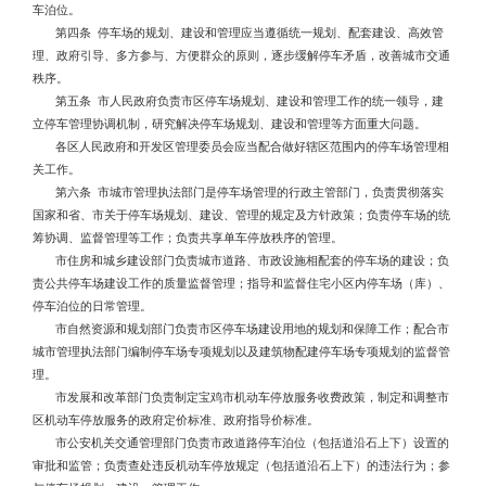
车泊位。
第四条 停车场的规划、建设和管理应当遵循统一规划、配套建设、高效管
理、政府引导、多方参与、方便群众的原则，逐步缓解停车矛盾，改善城市交通
秩序。
第五条 市人民政府负责市区停车场规划、建设和管理工作的统一领导，建
立停车管理协调机制，研究解决停车场规划、建设和管理等方面重大问题。
各区人民政府和开发区管理委员会应当配合做好辖区范围内的停车场管理相
关工作。
第六条 市城市管理执法部门是停车场管理的行政主管部门，负责贯彻落实
国家和省、市关于停车场规划、建设、管理的规定及方针政策；负责停车场的统
筹协调、监督管理等工作；负责共享单车停放秩序的管理。
市住房和城乡建设部门负责城市道路、市政设施相配套的停车场的建设；负
责公共停车场建设工作的质量监督管理；指导和监督住宅小区内停车场（库）、
停车泊位的日常管理。
市自然资源和规划部门负责市区停车场建设用地的规划和保障工作；配合市
城市管理执法部门编制停车场专项规划以及建筑物配建停车场专项规划的监督管
理。
市发展和改革部门负责制定宝鸡市机动车停放服务收费政策，制定和调整市
区机动车停放服务的政府定价标准、政府指导价标准。
市公安机关交通管理部门负责市政道路停车泊位（包括道沿石上下）设置的
审批和监管；负责查处违反机动车停放规定（包括道沿石上下）的违法行为；参