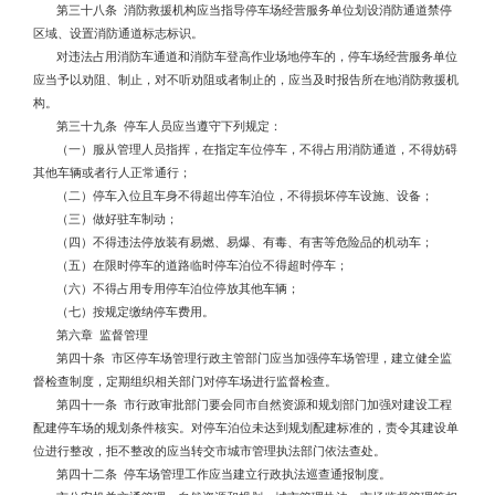
第三十八条 消防救援机构应当指导停车场经营服务单位划设消防通道禁停
区域、设置消防通道标志标识。
对违法占用消防车通道和消防车登高作业场地停车的，停车场经营服务单位
应当予以劝阻、制止，对不听劝阻或者制止的，应当及时报告所在地消防救援机
构。
第三十九条 停车人员应当遵守下列规定：
（一）服从管理人员指挥，在指定车位停车，不得占用消防通道，不得妨碍
其他车辆或者行人正常通行；
（二）停车入位且车身不得超出停车泊位，不得损坏停车设施、设备；
（三）做好驻车制动；
（四）不得违法停放装有易燃、易爆、有毒、有害等危险品的机动车；
（五）在限时停车的道路临时停车泊位不得超时停车；
（六）不得占用专用停车泊位停放其他车辆；
（七）按规定缴纳停车费用。
第六章 监督管理
第四十条 市区停车场管理行政主管部门应当加强停车场管理，建立健全监
督检查制度，定期组织相关部门对停车场进行监督检查。
第四十一条 市行政审批部门要会同市自然资源和规划部门加强对建设工程
配建停车场的规划条件核实。对停车泊位未达到规划配建标准的，责令其建设单
位进行整改，拒不整改的应当转交市城市管理执法部门依法查处。
第四十二条 停车场管理工作应当建立行政执法巡查通报制度。