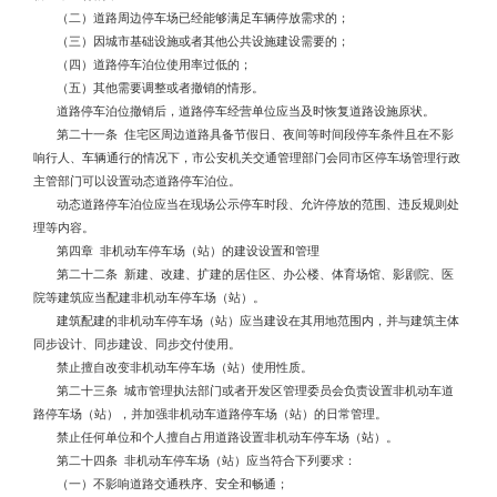
（二）道路周边停车场已经能够满足车辆停放需求的；
（三）因城市基础设施或者其他公共设施建设需要的；
（四）道路停车泊位使用率过低的；
（五）其他需要调整或者撤销的情形。
道路停车泊位撤销后，道路停车经营单位应当及时恢复道路设施原状。
第二十一条 住宅区周边道路具备节假日、夜间等时间段停车条件且在不影
响行人、车辆通行的情况下，市公安机关交通管理部门会同市区停车场管理行政
主管部门可以设置动态道路停车泊位。
动态道路停车泊位应当在现场公示停车时段、允许停放的范围、违反规则处
理等内容。
第四章 非机动车停车场（站）的建设设置和管理
第二十二条 新建、改建、扩建的居住区、办公楼、体育场馆、影剧院、医
院等建筑应当配建非机动车停车场（站）。
建筑配建的非机动车停车场（站）应当建设在其用地范围内，并与建筑主体
同步设计、同步建设、同步交付使用。
禁止擅自改变非机动车停车场（站）使用性质。
第二十三条 城市管理执法部门或者开发区管理委员会负责设置非机动车道
路停车场（站），并加强非机动车道路停车场（站）的日常管理。
禁止任何单位和个人擅自占用道路设置非机动车停车场（站）。
第二十四条 非机动车停车场（站）应当符合下列要求：
（一）不影响道路交通秩序、安全和畅通；