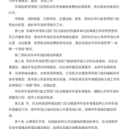
与停车场规划、建设、管理工作。
市场监督管理部门负责机动车停放服务收费的监督检查，依法查处价格违法
行为。
市财政、消防救援、行政审批、交通运输、税务、国动办等行政管理部门按
照各自职责，做好停车场管理相关工作。
第七条 市城市管理执法部门应当督促经营服务单位统筹建立和管理智慧停
车公共服务系统，推动停车场信息化和智能化建设，实时向社会公布停车场分布
位置、泊位数量、使用状况和收费标准等信息，逐步实现全市停车场管理“一张
网一个系统”模式。
第二章机动车停车场的规划和建设
第八条 市区停车场管理行政主管部门根据城市国土空间总体规划、综合交
通规划、城镇开发边界内详细规划，结合城市建设发展要求，会同市发展和改
革、住房和城乡建设、自然资源和规划、公安机关交通管理等部门组织编制停车
场专项规划，报本级人民政府批准后实施，并将批准后的专项规划纳入国土空间
总体规划“一张图”系统，实施监督。
市区停车场管理行政主管部门应当根据停车场专项规划，编制公共停车场年
度建设计划，报市人民政府批准。
第九条 市、区自然资源和规划部门应当根据停车场专项规划和公共停车场
年度建设计划，将停车场土地供应纳入年度供地计划，保障停车场项目建设用
地。
第十条 从事新区开发、旧城改造和公共设施场所建设的单位，应当按照停
车场专项规划和项目建设规划，由项目实施主体配套建设停车场。