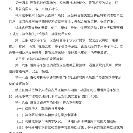
第十四条 设置临时停车场的，应当进行场地硬化，设置相应的标志、标
线，并符合国家、省、市相关标准。
利用城市桥梁下空间设置停车场的，应当符合相关规定和征得桥梁管理单位
同意，应当采取有效措施保护桥梁结构安全，并配合桥梁维护、保养作业。
机械式停车设施的安装、使用、维修、维护、保养等活动，应当严格遵守相
关规定，符合相关技术标准，确保使用安全。
第十五条 建设停车场，应当符合停车场设计要求，配套建设照明、通讯、
排水、排风、消防、视频监控、停车引导等系统，设置无障碍专用停车车位、交
通安全和防汛设施设备，设置或者预留供新能源汽车使用的充电装置。
第三章 道路停车泊位的设置施划
第十六条 道路停车泊位的设置应当遵循总量控制，适度从紧的原则，保障
道路交通有序、安全、畅通。
第十七条 市公安机关交通管理部门和市城市管理执法部门负责道路停车泊
位的设置施划。
禁止任何单位和个人擅自占用道路停车泊位。确需临时占用道路停车泊位
的，须经市城市管理执法部门和市公安机关交通管理部门批准。
第十八条 设置道路停车泊位应当符合下列规定：
（一）保障行人、车辆通行及安全；
（二）符合区域道路车辆停放总量控制要求；
（三）与区域停放车辆供求状况、车辆通行条件和道路承载能力相适应；
（四）不得占用地下管线检查井等市政基础设施，不得妨碍市政基础设施的