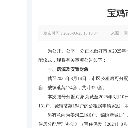
宝鸡
发布时间：2025-03-25 15:10:34
来源：
宝
为公开、公平、公正地做好市区2025
配仪式，现将有关事项公告如下：
一、房源及安置对象
截至2025年3月14日，市区公租房可
套、虢镇茗苑174套，共计329套。
本次摇号分配对象为截至2025年3月
131户、虢镇茗苑154户的公租房申请家庭，共
另有意向为姜河二区6户、锦绣新城1户
住房分配管理办法》（宝住保发〔2024〕