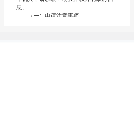
息。
（一）申请注意事项。
1.依申请公开制度仅限于公众申请
获取某些政府信息，信访、举报、投诉
等诉求请通过其他法定途径进行。
2.申请获取政府信息，应当填写
《宝鸡市政府信息公开申请表》，申请
表可在本页面底部下载打印。
联系我们
免责声明
网站地图
3.申请表应准确载明申请人的姓名
或者名称、身份证明（如身份证、统一
社会信用代码证书等）、联系方式、获
主办：
宝鸡市人民政府办公室
取政府信息的方式及其载体形式。所需
陕ICP备12009282号
政府信息内容描述应当指向明确，详尽
6103000039
网站标识码：
提供所需政府信息的文件名称、文号或
者便于行政机关查询的其他特征性描
述。