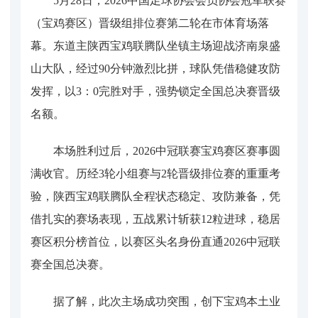
5月28日，2026中国足球协会会员协会冠军联赛
（宝鸡赛区）晋级组排位赛第二轮在市体育场落
幕。东道主陕西宝鸡联腾队坐镇主场迎战济南泉盛
山大队，经过90分钟激烈比拼，球队凭借稳健攻防
发挥，以3：0完胜对手，强势锁定全国总决赛晋级
名额。
本场胜利过后，2026中冠联赛宝鸡赛区赛事圆
满收官。历经3轮小组赛与2轮晋级排位赛的重重考
验，陕西宝鸡联腾队全程状态稳定、攻防兼备，凭
借扎实的赛场表现，五战累计斩获12粒进球，稳居
赛区积分榜首位，以赛区头名身份直通2026中冠联
赛全国总决赛。
据了解，此次主场成功突围，创下宝鸡本土业