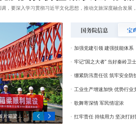
国务院信息
宝
加强党建引领 建强技能体系
牢记“国之大者” 当好秦岭卫
绷紧防汛责任弦 筑牢安全防
工业生产增速加快 优势行业
歌舞寄深情 军民情谊浓
310国道眉县青化至渭滨高家镇公路神农特大桥——首片箱梁架设成功
中共宝鸡市委十三届十次全会
扛牢责任 持续用力 坚决打