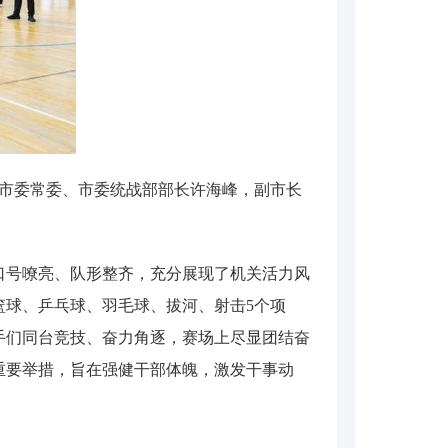
，市委常委、市委统战部部长许海峰，副市长
口号嘹亮、队形整齐，充分展现了机关活力风
篮球、乒乓球、羽毛球、拔河、射击5个项
选手们同台竞技、奋力角逐，赛场上尽显团结奋
重要举措，旨在强健干部体魄，激发干事动