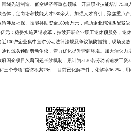
能，围绕先进制造、低空经济等重点领域，开展职业技能培训753
合体，定向培养技能人才580余人。加强人才育引，聚焦重点
策涉及社保、技能补助资金180余万元，帮助企业精准匹配紧
05亿元；稳妥实施延退改革，持续开展企业职工退休预服务，退休
向近100户企业集中宣讲劳动法律法规及争议预防措施，现场发
通过源头预防劳动争议，着力优化提升营商环境。加大治欠力度
国企项目欠薪问题长效机制，累计为3130名劳动者追发工资33
三个专项”信访积案78件，目前已化解75件，化解率96.2%
。