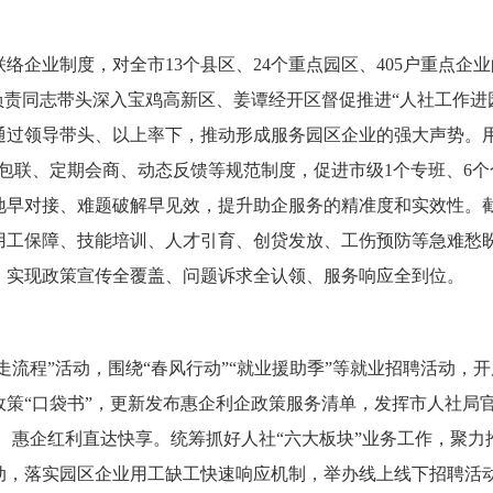
络企业制度，对全市13个县区、24个重点园区、405户重点企
负责同志带头深入宝鸡高新区、姜谭经开区督促推进“人社工作进
过领导带头、以上率下，推动形成服务园区企业的强大声势。用好
包联、定期会商、动态反馈等规范制度，促进市级1个专班、6
地早对接、难题破解早见效，提升助企服务的精准度和实效性。
用工保障、技能培训、人才引育、创贷发放、工伤预防等急难愁盼
，实现政策宣传全覆盖、问题诉求全认领、服务响应全到位。
走流程”活动，围绕“春风行动”“就业援助季”等就业招聘活动，开展
策“口袋书”，更新发布惠企利企政策服务清单，发挥市人社局
效、惠企红利直达快享。统筹抓好人社“六大板块”业务工作，聚力
落实园区企业用工缺工快速响应机制，举办线上线下招聘活动198