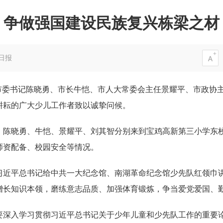
争做强国建设民族复兴栋梁之材
日报
，市委书记陈晓勇、市长牛恺、市人大常委会主任景耀平、市政协
耕耘的广大少儿工作者致以诚挚问候。
。陈晓勇、牛恺、景耀平、刘其智分别来到宝鸡高新第三小学东
师资配备、校园安全等情况。
习近平总书记给中共一大纪念馆、南湖革命纪念馆少先队红领巾
增长知识本领，磨练意志品质、加强体育锻炼，争当爱党爱国、
要深入学习贯彻习近平总书记关于少年儿童和少先队工作的重要