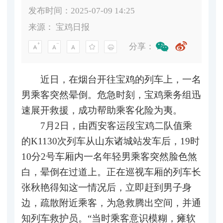
发布时间：2025-07-09 14:25
来源：
宝鸡日报
分享：
近日，在烟台开往宝鸡的列车上，一名
男乘客突然晕倒。危急时刻，宝鸡乘务组迅
速展开救援，成功帮助乘客化险为夷。
7月2日，由西安客运段宝鸡二队值乘
的K1130次列车从山东诸城站发车后，19时
10分2号车厢内一名年轻男乘客突然脸色煞
白，晕倒在过道上。正在巡视车厢的列车长
张秋艳得知这一情况后，立即赶到男子身
边，疏散附近乘客，为急救腾出空间，并通
知列车救护员。“当时乘客意识模糊，瘫软