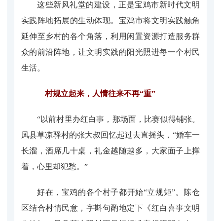
这些新风礼堂的建设，正是宝鸡市新时代文明
实践阵地拓展的生动体现。宝鸡市将文明实践触角
延伸至乡村的各个角落，利用闲置资源打造服务群
众的前沿阵地，让文明实践的阳光照进每一个村民
生活。
村规立起来，人情往来不再“重”
“以前村里办红白事，那场面，比赛似得铺张。
凤县草凉驿村的张大叔回忆起过去直摇头，“婚车一
长溜，酒席几十桌，礼金越随越多，大家面子上撑
着，心里却犯愁。”
好在，宝鸡的各个村子都开始“立规矩”。陈仓
区结合村情民意，字斟句酌地定下《红白喜事文明