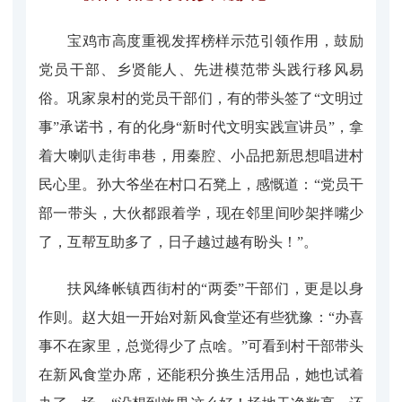
宝鸡市高度重视发挥榜样示范引领作用，鼓励
党员干部、乡贤能人、先进模范带头践行移风易
俗。巩家泉村的党员干部们，有的带头签了“文明过
事”承诺书，有的化身“新时代文明实践宣讲员”，拿
着大喇叭走街串巷，用秦腔、小品把新思想唱进村
民心里。孙大爷坐在村口石凳上，感慨道：“党员干
部一带头，大伙都跟着学，现在邻里间吵架拌嘴少
了，互帮互助多了，日子越过越有盼头！”。
扶风绛帐镇西街村的“两委”干部们，更是以身
作则。赵大姐一开始对新风食堂还有些犹豫：“办喜
事不在家里，总觉得少了点啥。”可看到村干部带头
在新风食堂办席，还能积分换生活用品，她也试着