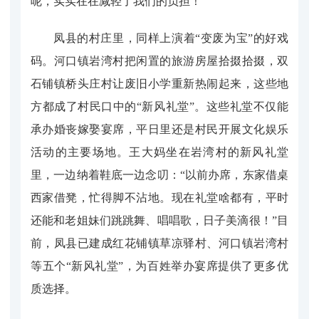
呢，实实在在减轻了我们的负担！”
凤县的村庄里，同样上演着“变废为宝”的好戏
码。河口镇岩湾村把闲置的旅游房屋拾掇拾掇，双
石铺镇桥头庄村让废旧小学重新热闹起来，这些地
方都成了村民口中的“新风礼堂”。这些礼堂不仅能
承办婚丧嫁娶宴席，平日里还是村民开展文化娱乐
活动的主要场地。王大妈坐在岩湾村的新风礼堂
里，一边纳着鞋底一边念叨：“以前办席，东家借桌
西家借凳，忙得脚不沾地。现在礼堂啥都有，平时
还能和老姐妹们跳跳舞、唱唱歌，日子美滴很！”目
前，凤县已建成红花铺镇草凉驿村、河口镇岩湾村
等五个“新风礼堂”，为百姓举办宴席提供了更多优
质选择。