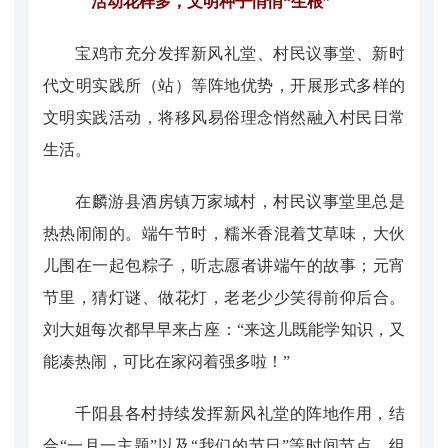
活动花样多，文明种子悄悄“生根”
宝鸡市充分发挥新风礼堂、村民议事堂、新时
代文明实践所（站）等阵地优势，开展形式多样的
文明实践活动，将移风易俗理念悄然融入村民日常
生活。
在麟游县酒房镇万家城村，村民议事堂里总是
热热闹闹的。端午节时，糯米香混着艾草味，大伙
儿围在一起包粽子，听志愿者讲端午的故事；元宵
节里，猜灯谜、做花灯，老老少少笑得前仰后合。
刘大姐每次都早早来占座：“来这儿既能学知识，又
能凑热闹，可比在家闷着强多啦！”
千阳县各村持续发挥新风礼堂的阵地作用，结
合“一月一主题”以及“我们的节日”等时间节点，组