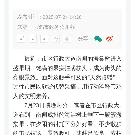
发布时间：2025-07-24 14:28
来源：
宝鸡市政务公开办
分享：
最近，市区行政大道南侧的海棠树进入
盛果期，饱满的果实挂满枝头，成为街头的
亮眼景致。面对这触手可及的“天然馈赠”，
过往市民以欣赏代替采摘，用行动诠释宝鸡
人的文明素养。
7月23日傍晚时分，笔者在市区行政大
道看到，南侧成排的海棠树上垂下一簇簇海
棠果，在夕阳的衬托下分外好看，不少散步
的市民被这一景致吸引，或驻足欣赏、或拍