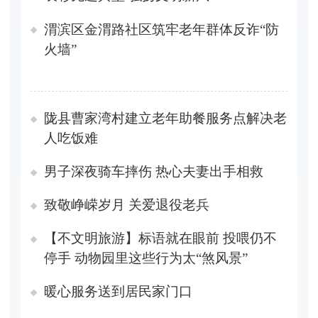
渭滨区金渭路社区筑牢老年群体反诈“防
火墙”
陇县曹家湾村建立老年助餐服务点解决老
人吃饭难
男子深夜骑车摔伤 热心夫妻出手相救
致敬峥嵘岁月 关爱退役老兵
【不文明旅游】标语就在眼前 投喂仍不
停手 动物园里这些行为太“煞风景”
暖心服务送到居民家门口