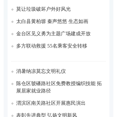
莫让垃圾破坏户外好风光
太白县黄柏塬 秦声悠悠​​ 生态如画
金台区见义勇为主题广场建成开放
多方联动救援 55名乘客安全转移
消暑纳凉莫忘文明礼仪
陈仓区虢磻路社区免费教授编织技能 拓
展居家就业路径
渭滨区南关路社区开展惠民演出
表彰先进典型 弘扬文明新风