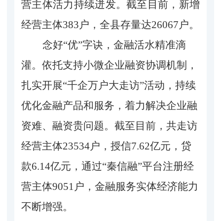
营主体活力持续迸发。
截至目前，新增
经营主体
383户，
全县存量达
26067户。
念好
“
优
”
字诀
，
金融活水精准滴
灌
。
依托支持小微企业融资协调机制，
扎实开展
“千企万户大走访”活动，
持续
优化金融产品和服务，
着力解决企业融
资难、融资贵问题。截至
目前，
共走访
经营主体
23534
户，授信
7.62
亿元，贷
款
6.14
亿元
，通过
“秦信融”平台注册经
营主体9051户，
金融服务实体经济能力
不断增强。