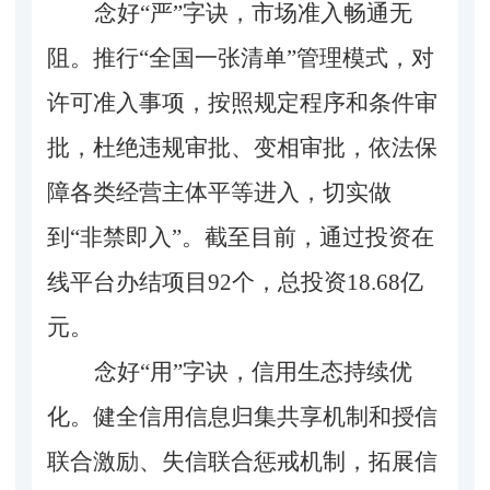
念好
“严”字诀，市场准入畅通无
阻。
推行
“
全国一张清单
”管理模式
，对
许可准入事项，按照规定程序和条件审
批，杜绝违规
审批、
变相审批
，
依法
保
障
各类
经营
主体平等进入，切实做
到
“
非禁即入
”
。
截至
目前，
通过
投资在
线平台办结项目
92
个，
总
投资
18.68
亿
元
。
念好
“用”字诀，信用生态持续优
化。
健全信用信息归集共享机制和授信
联合激励、失信联合惩戒机制，拓展信