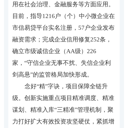
用在社会治理、金融服务等方面应用
。
目前，指导
1216户（个）中小微企业
在
市信易贷平台实名注册，
57户企业发布
融资需求
；完成
企业信用修复
252
条
，
确立市级
诚信企业
（
AA级
）
226
家
，
“守信企业无事不扰、失信企业利
剑高悬”的监管格局加快形成。
念好
“精”字诀，项目保障全链升
级。
创新实施
重点项目精准调度、精准
谋划、精准入库
“三精准”管理机制，聚
力打好扩大有效投资攻坚硬仗，紧抓增