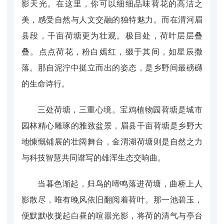
影天光。在这里，你可以细细品味荷花的高洁之
美，感受自然与人文交融的独特魅力。而在渭河眉
县段，千亩荷塘更为壮观。极目处，荷叶层层叠
叠。点点荷花，粉白嫣红，缀于其间，如星辰撒
落。那自泥泞中挺立而出的姿态，是乡野间最磅礴
的生命诗行。
三处荷塘，三重心境。宝鸡植物园荷塘是城市
园林精心雕琢的雅致盆景，眉县千亩荷塘是乡野大
地慷慨铺展的壮阔舞台，金渭湖荷塘则是自然之力
与科技智慧共同谱写的雄浑生态交响曲。
当暮色渐起，归鸟的啼鸣落进荷塘，曲桥上人
影散尽，唯有晚风依旧翻阅着荷叶。那一池碧玉，
便默默收拢起白昼的喧嚣光影，将荷的清气与亭台