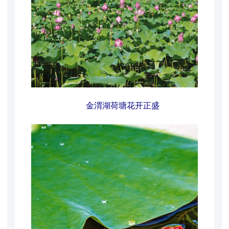
金渭湖荷塘花开正盛