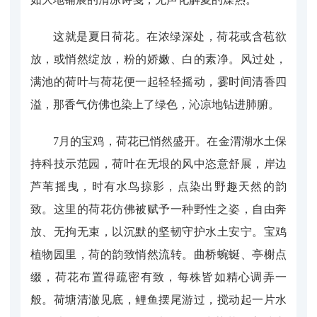
这就是夏日荷花。在浓绿深处，荷花或含苞欲
放，或悄然绽放，粉的娇嫩、白的素净。风过处，
满池的荷叶与荷花便一起轻轻摇动，霎时间清香四
溢，那香气仿佛也染上了绿色，沁凉地钻进肺腑。
7月的宝鸡，荷花已悄然盛开。在金渭湖水土保
持科技示范园，荷叶在无垠的风中恣意舒展，岸边
芦苇摇曳，时有水鸟掠影，点染出野趣天然的韵
致。这里的荷花仿佛被赋予一种野性之姿，自由奔
放、无拘无束，以沉默的坚韧守护水土安宁。宝鸡
植物园里，荷的韵致悄然流转。曲桥蜿蜒、亭榭点
缀，荷花布置得疏密有致，每株皆如精心调弄一
般。荷塘清澈见底，鲤鱼摆尾游过，搅动起一片水