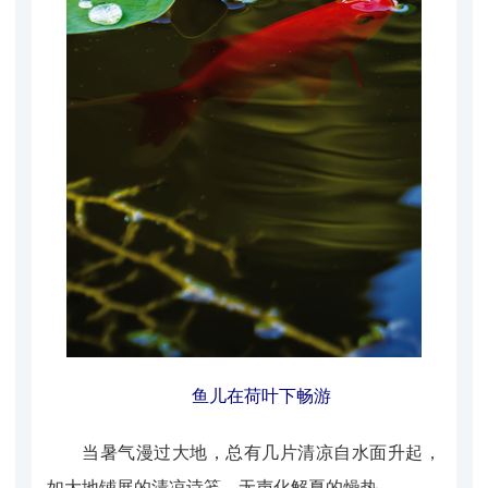
鱼儿在荷叶下畅游
当暑气漫过大地，总有几片清凉自水面升起，
如大地铺展的清凉诗笺，无声化解夏的燥热。