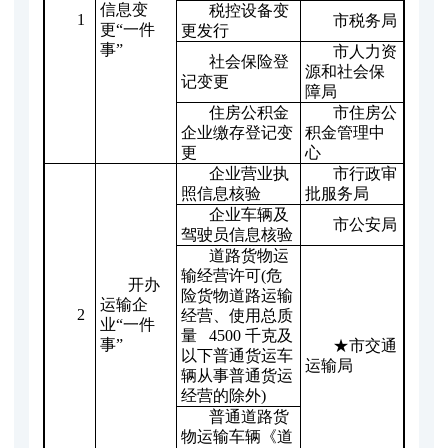
信息变
税控设备变
1
市税务局
更
“一件
更发行
事”
市人力资
社会保险登
源和社会保
记变更
障局
住房公积金
市住房公
企业缴存登记变
积金管理中
更
心
企业营业执
市行政审
照信息核验
批服务局
企业车辆及
市公安局
驾驶员信息核验
道路货物运
输经营许可(危
开办
险货物道路运输
运输企
2
经营、使用总质
业
“一件
量 4500 千克及
事”
★市交通
以下普通货运车
运输局
辆从事普通货运
经营的除外)
普通道路货
物运输车辆《道