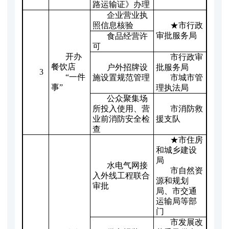
路运输证》办理
企业营业执
照信息核验
★市行政
审批服务局
食品经营许
可
开办
市行政审
餐饮店
户外招牌设
批服务局
3
“一件
施设置规范管理
市城市管
事”
理执法局
公众聚集场
所投入使用、营
市消防救
业前消防安全检
援支队
查
★市住房
和城乡建设
局
水电气网接
市自然资
入外线工程联合
源和规划
审批
局、市交通
运输局等部
门
市发展改