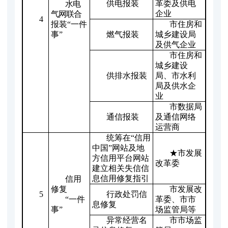
供电报装
革委及供电
水电
企业
气网联合
4
报装“一件
市住房和
事”
燃气报装
城乡建设局
及供气企业
市住房和
城乡建设
供排水报装
局、市水利
局及供水企
业
市数据局
通信报装
及通信网络
运营商
统筹在“信用
中国”网站及地
★市发展
方信用平台网站
改革委
建立相关失信信
息信用修复指引
信用
修复
市发展改
5
行政处罚信
“一件
革委、市市
息修复
事”
场监管局等
异常经营名
市市场监