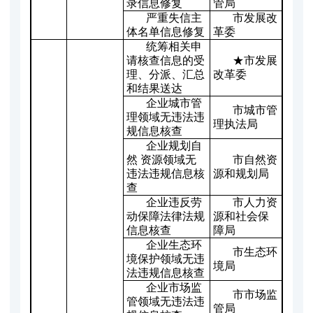
录信息修复
管局
严重失信主
市发展改
体名单信息修复
革委
统筹相关申
请核查信息的受
★市发展
理、分派、汇总
改革委
和结果送达
企业城市管
市城市管
理领域无违法违
理执法局
规信息核查
企业规划自
然 资源领域无
市自然资
违法违规信息核
源和规划局
查
企业违反劳
市人力资
动保障法律法规
源和社会保
信息核查
障局
企业生态环
市生态环
境保护领域无违
境局
法违规信息核查
企业市场监
市市场监
管领域无违法违
管局