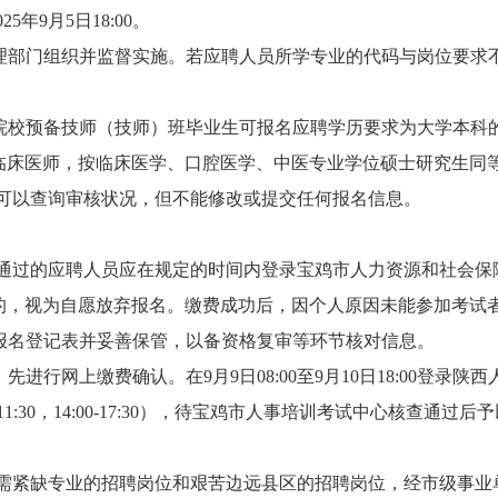
25年9月5日18:00。
理部门组织并监督实施。若应聘人员所学专业的代码与岗位要求
院校预备技师（技师）班毕业生可报名应聘学历要求为大学本科
临床医师，按临床医学、口腔医学、中医专业学位硕士研究生同
人员可以查询审核状况，但不能修改或提交任何报名信息。
格审查通过的应聘人员应在规定的时间内登录宝鸡市人力资源和社会
认的，视为自愿放弃报名。缴费成功后，因个人原因未能参加考试
报名登记表并妥善保管，以备资格复审等环节核对信息。
进行网上缴费确认。在9月9日08:00至9月10日18:00登录
30-11:30，14:00-17:30），待宝鸡市人事培训考试中心核查通过
急需紧缺专业的招聘岗位和艰苦边远县区的招聘岗位，经市级事