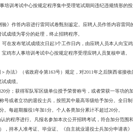
00，宝鸡市人事培训考试中心按规定程序集中受理笔试期间违纪违规情
。
测验》作答内容进行雷同试卷甄别鉴定。应聘人员作答内容雷同
考试成绩为零分的处理，终止招聘程序。
在发布笔试成绩次日起3个工作日内，由应聘人员本人向宝鸡市人事培
。宝鸡市人事培训考试中心按规定程序受理应聘人员复核申请。
例＞办法》（省政府令第163号）规定，对2011年之后陕西省
笔试成绩。
加20分；获得军队军区级单位授予荣誉称号，或者荣获一等功的加
誉称号或者立功的退役士兵，按照其中最高等级给予加分。全日
分。每超期服役1年加1分。个人各类加分累计不超过20分。
确认的程序进行。凡报名参加本次公开招聘考试，符合加分范围和条
4:30－17:00），持本人准考证、毕业证、《自主就业退役士兵加分