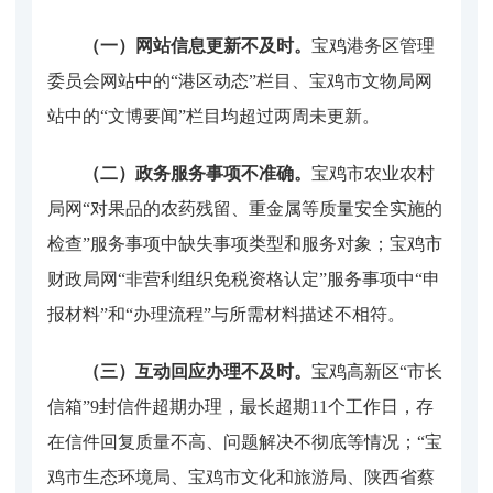
（一）网站信息更新不及时。
宝鸡港务区管理
委员会网站中的
“港区动态”栏目、宝鸡市文物局网
站中的“文博要闻”栏目均超过两周未更新。
（二）政务服务事项不准确。
宝鸡市农业农村
局网
“对果品的农药残留、重金属等质量安全实施的
检查”服务事项中缺失事项类型和服务对象；宝鸡市
财政局网
“
非营利组织免税资格认定
”
服务事项
中
“
申
报材料
”和“
办理流程
”与所需
材料描述
不相符
。
（三）互动回应办理不及时。
宝鸡高新区
“市长
信箱”9封信件超期办理，最长超期11个工作日，存
在信件回复质量不高、问题解决不彻底等情况；“宝
鸡市生态环境局、宝鸡市文化和旅游局、陕西省蔡