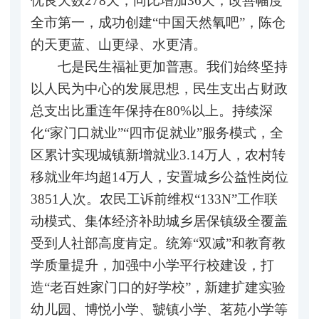
优良天数278天，同比增加36天，改善幅度
全市第一，成功创建“中国天然氧吧”，陈仓
的天更蓝、山更绿、水更清。
七是民生福祉更加普惠。我们始终坚持
以人民为中心的发展思想，民生支出占财政
总支出比重连年保持在80%以上。持续深
化“家门口就业”“四市促就业”服务模式，全
区累计实现城镇新增就业3.14万人，农村转
移就业年均超14万人，安置城乡公益性岗位
3851人次。农民工诉前维权“133N”工作联
动模式、集体经济补助城乡居保镇级全覆盖
受到人社部高度肯定。统筹“双减”和教育教
学质量提升，加强中小学平行校建设，打
造“老百姓家门口的好学校”，新建扩建实验
幼儿园、博悦小学、虢镇小学、茗苑小学等