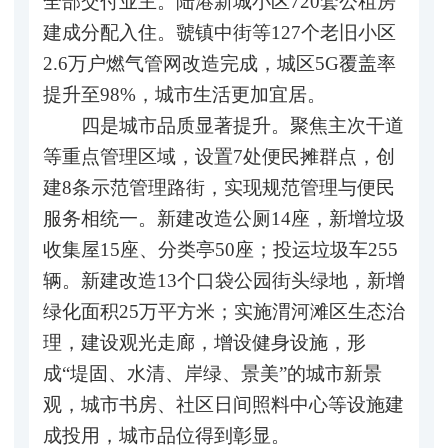
全部交付业主。陆港新城小区720套公租房
建成分配入住。虢镇中街等127个老旧小区
2.6万户燃气管网改造完成，城区5G覆盖率
提升至98%，城市生活更加宜居。
四是城市品质显著提升。聚焦主次干道
等重点管理区域，设置7处便民摊群点，创
建8条示范管理路街，实现规范管理与便民
服务相统一。新建改造公厕14座，新增垃圾
收集屋15座、分类亭50座；投运垃圾车255
辆。新建改造13个口袋公园街头绿地，新增
绿化面积25万平方米；实施渭河滩区生态治
理，建设观光走廊，增设健身设施，形
成“堤固、水清、岸绿、景美”的城市新景
观，城市书房、社区日间照料中心等设施建
成投用，城市品位得到彰显。