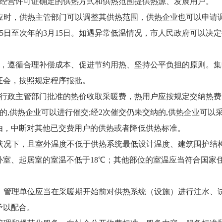
热经营许可证确定的供热方式和供热范围提供热源、发展用户。
应时，供热主管部门可以调整其供热范围，供热企业也可以申请
15日至次年的3月15日。如遇异常低温情况，市人民政府可以决
价，遵循合理补偿成本、促进节约用热、坚持公平负担的原则。
证会，按照规定程序报批。
格行政主管部门批准的热价收取采暖费，热用户应按规定交纳热
的,供热企业可以进行催交;经2次催交仍未交纳的,供热企业可
由，中断对其他已交费用户的供热或者降低供热标准。
状况下，且室外温度不低于供热系统最低设计温度、建筑围护结
卧室、起居室的室温不低于18℃；其他部位的室温应当符合国家
、管理单位应当在采暖期开始前对供热系统（设施）进行注水、试
予以配合。