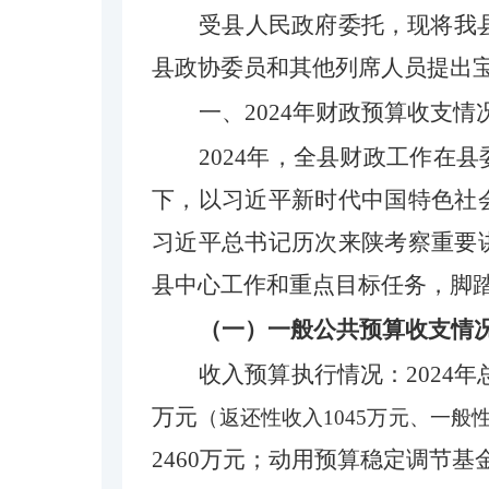
受县人民政府委托，现将
我
县政协委员和其他列席人员提出
一、
2
024
年财政预算收支情
2024年，全县财政工作
在县
下，
以习近平新时代中国特色社
习近平总书记
历次
来陕考察重要
县中心工作和重点目标任务，脚
（一）一般公共预算收支情
收入预算执行情况：
2024
年
万元
（返还性收入
1045
万元、一般
2460
万元
；
动用预算稳定调节基