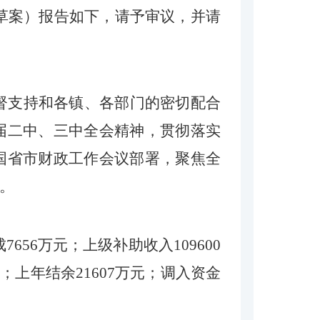
草案）报告
如下
，
请予
审议
，
并请
督支持和各镇、各部门的密切配合
届二中、三中全会精神，
贯彻落实
国省市财政工作会议
部署，
聚焦
全
。
成
7656
万元
；
上级补助收入
109600
；上年结余
21607
万元；调入
资金
）