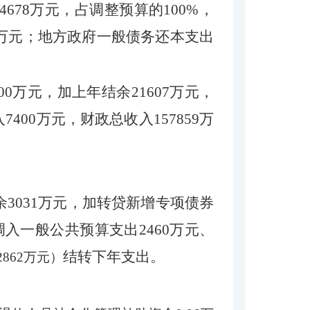
4678
万元，占调整预算的
100
%，
万元；地方政府一般债务还本支出
00
万元，
加
上年结余
21607
万元，
入
7400
万元，财政总收入
157859
万
余
3031
万元
，
加
转贷新增专项债券
调入一般公共预算支出
2460
万元
、
结转下年支出
。
2862万元
）