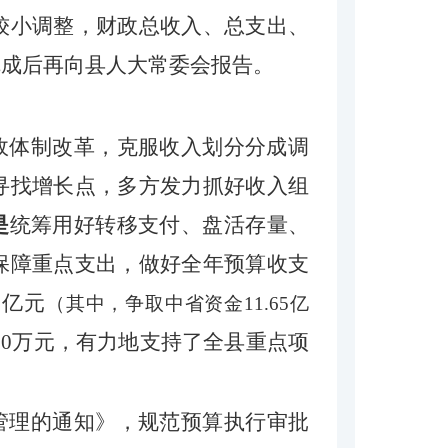
较小调整，财政总收入、总支出、
完成后再向县人大常委会报告。
政体制改革，克服收入
划分分成调
寻找增长点，
多方发力抓好收入组
是
统筹用好转移支付
、
盘活存量、
保障重点支出，
做好全年预算收支
.8亿元
（其中，争取中省资金
11.65亿
400万元，有力地支持了全县重点项
管理的通知》，
规范预算执行
审批