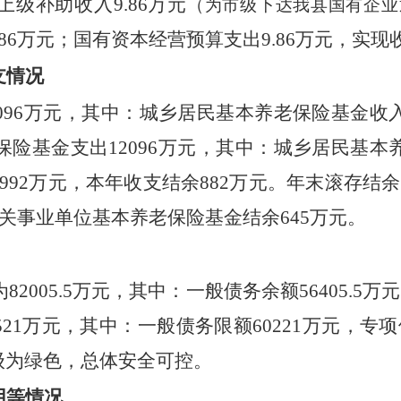
上级补助收入
9.86万元
（为市级下达我县国有企业
.86万元；国有资本经营预算支出9.86万元，实
支情况
096
万元，其中：城乡居民基本养老保险基金收
保险基金支出
12096
万元，其中：城乡居民基本
992
万元
，
本年收支结余
882万元
。年末滚存结
余
关事业单位基本养老保险基金结余
645
万元。
为
82005.5万元，其中：一般债务余额56405.5万
521
万元，其中：一般债务限额
60221
万元，专项
级为绿色，总体安全可控。
用等情况