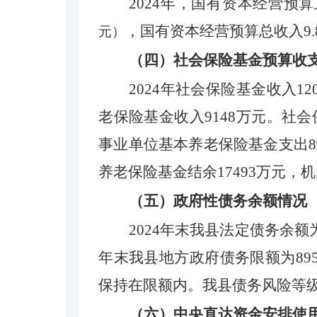
2024
年，
国有资本经营预算
，国有资本经营预算总收入
9
元）
（四）社会保险基金预算收
202
4
年社会保险基金收入
12
老保险基金收入
9148
万元。社会
事业单位基本养老保险基金支出
8
养老保险基金结余
17493
万元，机
（五）政府性债务余额情况
2024年末我县
法定
债务余额
年末我县地方政府债务限额为
89
保持在限额内。我县债务风险等
（
六
）中央直达资金安排使