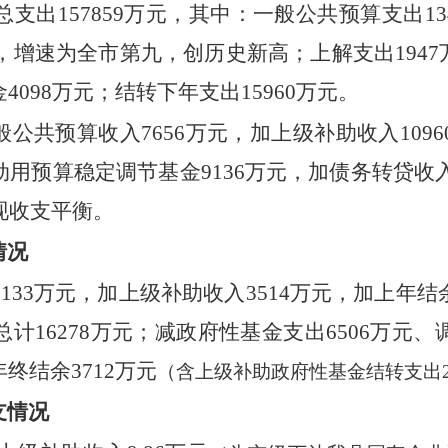
总支出
157859
万元，其中：一般公共预算支出
13
，
增速为全市第九，创历史新高；
上解支出
1947
金
4098
万元；结转下年支出
15960
万元。
般公共预算收入
7656
万元
，
加
上级补助收入
1096
动用预算稳定调节基金
9136
万元
，加债务
转贷收
现收支平衡。
情况
6133
万元，
加
上级补助收入
3514
万元，
加
上年结
总计
16278
万元
；
减
政府性基金支出
6506
万元
、
年终结余
3712
万元
（
含上级补助政府性基金结转支出
支情况