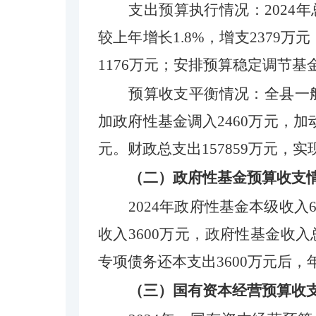
支出预算执行情况：
20
24
年
较上年增长
1.8%
，
增
支
2379
万元
1176
万元；安排预算稳定调节基
预算收支平衡情况：全县一
加
政府性基金调入
2460
万元，
加
元。财政总支出
157859
万元
，
实
（二）政府性基金预算收支
2024
年政府性基金本级收入
收入
3600
万元，政府性基金收入
专项债务还本支出
3600万元
后，
（三）国有资本经营预算收