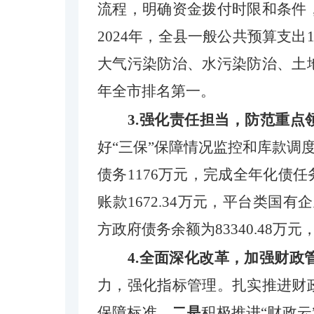
流程，明确资金拨付时限和条件
2024年
，全县一般公共预算支
出
大气污染
防治
、水污染防治、土
年全市排名第一。
3.强化责任担当
，
防范重点
好“三保”保障情况监控和库款调
债务
1176万元，完成全年化债任
账款1672.34万元，平台类国
方政府债务余额为83340.48万
4.全面深化改革
，
加强财政
力，强化指标管理。扎实推进财
保障标准。
二是
积极推进
“财政