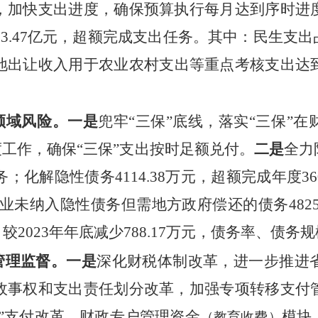
，加快支出进度，确保预算执行每月达到序时进
1
3.47
亿元，
超额完成支出任务。其中：民生支出
地出让收入用于农业农村支出等重点考核
支出达
领域风险
。
一是
兜
牢
“三保”
底线
，
落实
“三保”
度工作，确保“三保”支出按时足额兑付
。
二是
全力
务；化解隐性债务4114.38万元，超额完成年度
有企业未纳入隐性债务但需地方政府偿还的债务482
元，较2023年年底减少788.17万元，债务率、债
管理监督
。
一是
深化财税体制改革，
进一步推进
政事权和支出责任划分改革，加强专项转移支付
云”支付改革，财政专户管理资金
模块
（教育收费）