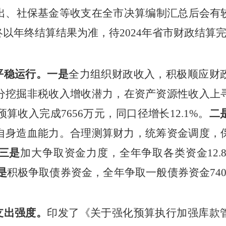
出、社保基金等收支在全市决算编制汇总后会有
终以年终结算结果为准，
待
2024
年省市财政结算
平稳运行。一是
全力组织财政收入，
积极顺应财
分挖掘非税收入增收潜力，
在资产资源性收入上
预算收入完成7656万元，同口径增长12.1%。
二
自身造血能力。
合理测算财力，统筹资金调度，
三是
加大争取资金力度，全年
争取
各类
资金
12
是
积极争取债券资金，全年争取一般债券资金
7
支出强度。
印发了《
关于
强化预算执行加强库款