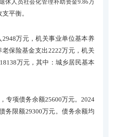
退休人员社会化管理补助资金
9.86万
现收支平衡。
入
2948
万元
，
机关事业单位基本养
养老保险基金支出
2222
万元，机关
18138
万元，其中：城乡居民基本
元，专项债务余额25600万元。202
4
债务限额
2
93
00万元。债务余额均