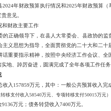
县
20
24
年财政预算执行情况和
2025
年财政预算（
宝贵意见。
况和财政主要工作
委的正确领导下，在县人大常委会、县政协的监
会主义思想为指导，全面贯彻党的二十大和二十
讲话重要指示
精神
，
按照
中央经济工作会议、
全
踏实地、踔厉奋进
，
圆满完成了全年各项工作任务
况
总收入
157859
万元
，
其中：一般公共预算
收入完
性
转移支付收入
58540
万元、专项转移支付
50015
万元
金
9136
万元
；
债务转贷收入
7400
万元。