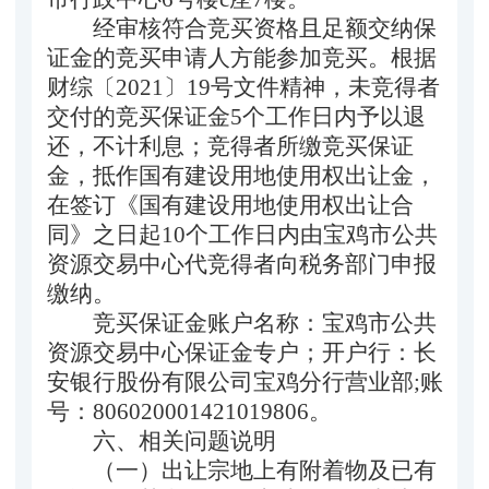
经审核符合竞买资格
且
足额交纳保
证金的竞买申请人方能参加竞买。根据
财综〔2021〕19号文件精神，未竞得者
交付的竞买保证金5个工作日内予以退
还，不计利息；竞得者所缴竞买保证
金，抵作国有
建设用
地使用权出让
金
，
在签订《国有建设用地使用权出让合
同》之日起10个工作日内由宝鸡市公共
资源交易中心代竞得者向税务部门申报
缴纳。
竞买保证金账户名称：宝鸡市公共
资源交易中心
保证金专户
；开户行：长
安银行股份有限公司宝鸡分行营业部
;
账
号：806020001421019806。
六
、相关问题说明
（一）
出让宗地上有附着物及已有