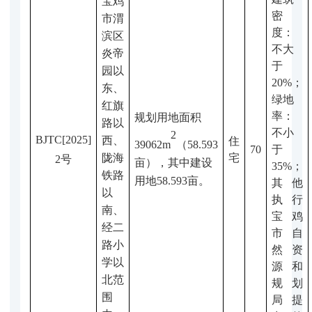
宝鸡
密
市渭
度：
滨区
不大
炎帝
于
园以
20%
；
东、
绿地
红旗
率：
规划用地面积
路以
不小
2
BJTC
[2025]
西、
住
39062
m
（58.593
70
于
陇海
宅
2号
亩）
，其中建设
35%
；
铁路
用地58.593亩
。
其他
以
执行
南、
宝鸡
经二
市自
路小
然资
学以
源和
北范
规划
围
局提