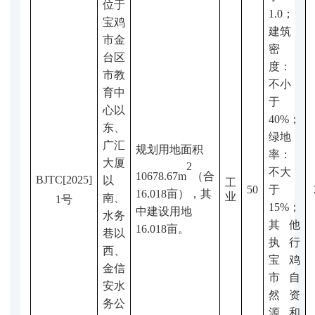
位于
1.0；
宝鸡
建筑
市
金
密
台区
度：
市教
不小
育中
于
心以
40%
；
东、
绿地
广汇
规划用地面积
率：
大厦
2
不大
10678.67
m
（合
BJTC
[2025]
以
工
50
于
16.018亩）
，其
业
南、
1号
15%
；
中建设用地
水务
其他
16.018亩。
巷以
执行
西、
宝鸡
金信
市
自
安水
然资
务公
源和