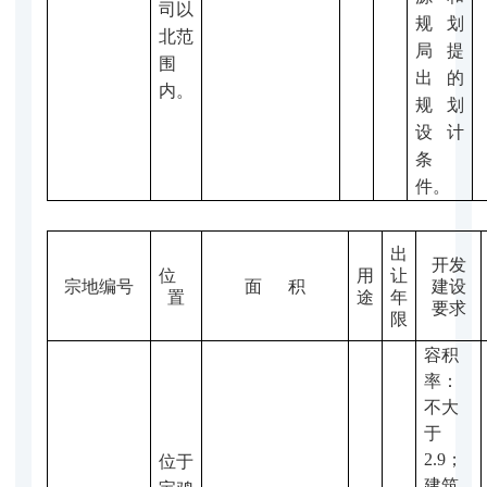
司以
规划
北范
局
提
围
出的
内
。
规划
设计
条
件
。
出
开发
位
用
让
宗地编号
面 积
建设
置
途
年
要求
限
容积
率：
不大
于
2.9
；
位于
建筑