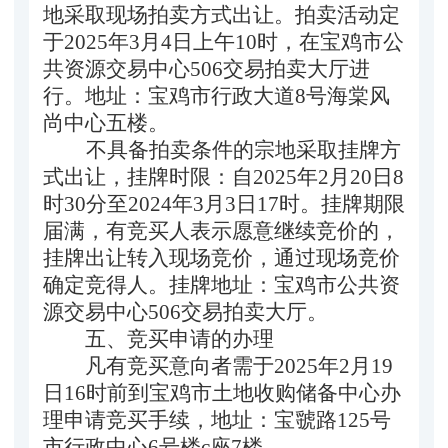
地采取现场
拍卖方式出让
。
拍卖活动定
于202
5
年
3
月
4
日上午10时，在宝鸡市公
共资源交易中心50
6
交易拍卖大厅进
行。地址：宝鸡市行政大道8号海棠风
尚中心五楼。
不具备拍卖条件的宗地采取挂牌
方
式
出让，挂牌时限：自20
2
5
年
2
月
20
日8
时30分至202
4
年
3
月
3
日17时。
挂牌期限
届满
，
有竞买人表示愿意继续竞价的，
挂牌出让转入现场竞价，通过现场竞价
确定竞得人
。挂牌地址：宝鸡市公共资
源交易中心50
6
交易拍卖大厅。
五
、竞买申请的办理
凡有竞买意向者需于202
5
年
2
月
19
日16时前到宝鸡市土地收购储备中心办
理申请竞买手续，地址：宝虢路125号
市行政中心6号楼c座7楼。