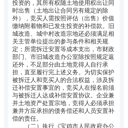
投资的，其所有权随土地使用权出让同
时出售（土地出让合同另有规定的除
外），竞买人需按照评估（出售）价值
缴纳附着物和已发生投资的补偿款。
旧
城改造、城中村改造宗地还必须满足相
关主管单位提出的参与条件
和相关规
定
；所需拆迁安置
等成本支出，市财政
部门、市旧城改造办公室除按照规定返
还外，不足部分由土地竞得人自行承
担，直至履行完上述义务。为切实保护
被拆迁人和竞买人的合法权益，涉及拆
迁补偿安置事宜的，竞买人在报名前须
与被拆迁人达成补偿安置协议。企业兼
并土地资产处置宗地，竞得人必须承担
兼并方应承担的债务偿还和人员安置补
偿的责任。
（二）执行
《宝鸡市人民政府办公