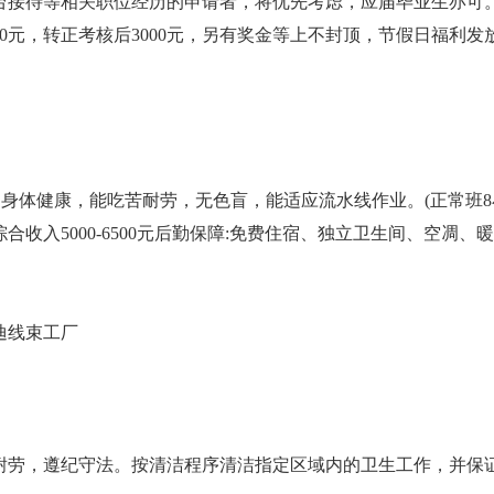
前台接待等相关职位经历的申请者，将优先考虑，应届毕业生亦可
0元，转正考核后3000元，另有奖金等上不封顶，节假日福利发
45岁、身体健康，能吃苦耐劳，无色盲，能适应流水线作业。(正常班
收入5000-6500元后勤保障:免费住宿、独立卫生间、空凋、暖
迪线束工厂
苦耐劳，遵纪守法。按清洁程序清洁指定区域内的卫生工作，并保