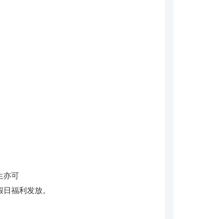
。
生亦可
假日福利发放。