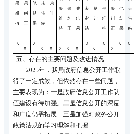
果
果
他
未
总
果
果
他
未
总
果
果
他
未
维
纠
结
审
计
维
纠
结
审
计
维
纠
结
审
持
正
果
结
持
正
果
结
持
正
果
结
0
0
0
0
0
0
0
0
0
0
0
0
0
0
五、存在的主要问题及改进情况
202
5
年，我局政府信息公开工作取
得了一定成效，但依然存在一些问题，
主要表现为：
一是
政府信息公开工作队
伍建设有待加强。
二
是
信息公开的深度
和广度仍需拓展；
三是
加强对政务公开
政策法规的
学习
理解
和
把握。