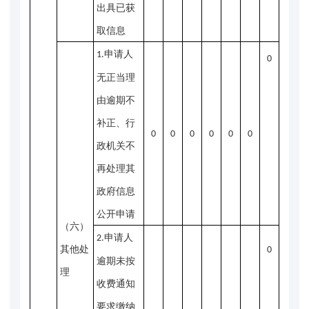
出具已获
取信息
申请人
1.
0
无正当理
由逾期不
补正、行
0
0
0
0
0
0
政机关不
再处理其
政府信息
公开申请
（六）
申请人
2.
其他处
0
逾期未按
理
收费通知
要求缴纳