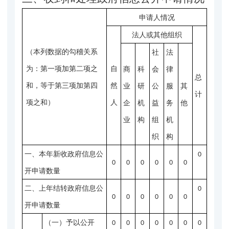
申请人情况
法人或其他组织
（本列数据的勾稽关系
社
法
为：第一项加第二项之
自
商
科
会
律
总
和，等于第三项加第四
然
业
研
公
服
其
计
项之和）
人
企
机
益
务
他
业
构
组
机
织
构
一、本年新收政府信息公
0
0
0
0
0
0
0
开申请数量
二、上年结转政府信息公
0
0
0
0
0
0
0
开申请数量
（一）予以公开
0
0
0
0
0
0
0