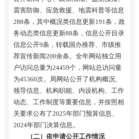
震害防御、应急救援、地震科普等信息
288
条，其中概况类信息更新
191
条，政
务动态类信息更新
88
条，信息公开目录
信息公开
9
条
，
转载国办推荐、市级推
荐宣传新闻
2
0
0余条。全年网站独立用
户访问总量为
24459
个，网站总访问量
为
45360
次。局网站公开了机构概况、
领导信息、机构职能、内设机构、工作
动态、工作制度等重要信息，并按照相
关要求公布了
202
5
年部门预算信息、
202
4
年部门决算信息。
（二）依申请公开工作情况