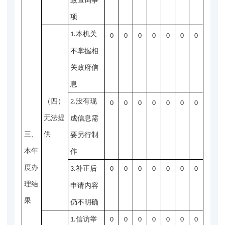
政查询事
项
本机关
1.
0
0
0
0
0
0
0
不掌握相
关政府信
息
（四）
没有现
2.
0
0
0
0
0
0
0
无法提
成信息需
三、
供
要另行制
本年
作
度办
补正后
3.
0
0
0
0
0
0
0
理结
申请内容
果
仍不明确
信访举
1.
0
0
0
0
0
0
0