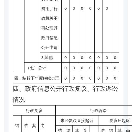
费用、行
0
0
0
0
0
0
政机关不
再处理其
政府信息
公开申请
其他
3.
0
0
0
0
0
0
0
（七）总计
0
0
0
0
0
0
0
四、结转下年度继续办理
0
0
0
0
0
0
0
四、政府信息公开行政复议、行政诉讼
情况
行政复议
行政诉讼
未经复议直接起诉
复议后起诉
结
结
其
尚
结
结
其
尚
结
结
其
尚