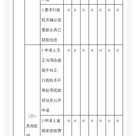
5.要求行政
0
0
0
0
0
0
0
机关确认或
重新出具已
获取信息
1.申请人无
0
0
0
0
0
0
0
正当理由逾
期不补正、
行政机关不
再处理其政
府信息公开
申请
（六）
2.申请人逾
0
0
0
0
0
0
0
其他处
期未按收费
理