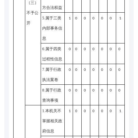
（三）
方合法权益
不予公
5.属于三类
1
0
0
0
0
0
1
开
内部事务信
息
6.属于四类
0
0
0
0
0
0
0
过程性信息
7.属于行政
0
0
0
0
0
0
0
执法案卷
8.属于行政
0
0
0
0
0
0
0
查询事项
1.本机关不
1
0
0
0
0
0
1
掌握相关政
府信息