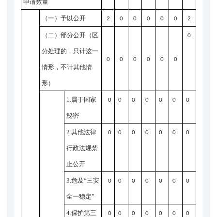
申请数量
（一）予以公开
2
0
0
0
0
0
2
（二）部分公开
（区
0
分处理的，只计这一
0
0
0
0
0
0
情形，不计其他情
形）
1.属于国家
0
0
0
0
0
0
0
秘密
2.其他法律
0
0
0
0
0
0
0
行政法规禁
止公开
3.危及“三安
0
0
0
0
0
0
0
全一稳定”
4.保护第三
0
0
0
0
0
0
0