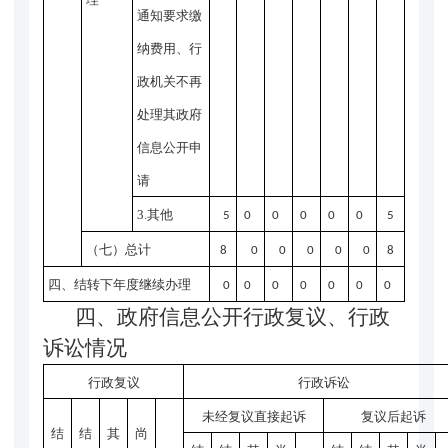
通知要求缴
纳费用、行
政机关不再
处理其政府
信息公开申
请
3.其他
5
0
0
0
0
0
5
（七）总计
8
0
0
0
0
0
8
四、结转下年度继续办理
0
0
0
0
0
0
0
四、政府信息公开行政复议、行政
诉讼情况
行政复议
行政诉讼
未经复议直接起诉
复议后起诉
结
结
其
尚