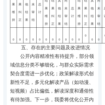
结
结
其
尚
结
结
其
尚
果
果
他
未
总
果
果
他
未
总
果
果
他
未
维
纠
结
审
计
维
纠
结
审
计
维
纠
结
审
持
正
果
结
持
正
果
结
持
正
果
结
0
0
0
0
0
0
0
0
0
0
0
0
0
0
五、存在的主要问题及改进情况
公开内容精准性有待提升，部分领
域信息分类不够细化，与群众实际需求
契合度需进一步优化；政策解读形式创
新性不足，多元化解读产品（如动漫、
短视频）占比偏低，解读深度和通俗性
有待加强。下一步，我委将优化公开内