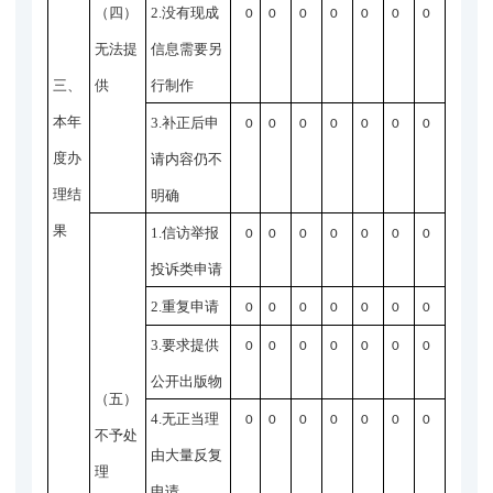
（四）
2.没有现成
0
0
0
0
0
0
0
无法提
信息需要另
三、
供
行制作
本年
3.补正后申
0
0
0
0
0
0
0
度办
请内容仍不
理结
明确
果
1.信访举报
0
0
0
0
0
0
0
投诉类申请
2.重复申请
0
0
0
0
0
0
0
3.要求提供
0
0
0
0
0
0
0
公开出版物
（五）
4.无正当理
0
0
0
0
0
0
0
不予处
由大量反复
理
申请