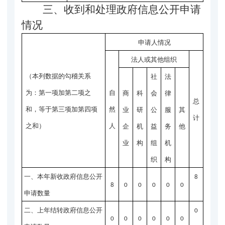
三、收到和处理政府信息公开申请
情况
申请人情况
法人或其他组织
（本列数据的勾稽关系
社
法
为：第一项加第二项之
自
商
科
会
律
总
和，等于第三项加第四项
然
业
研
公
服
其
计
之和）
人
企
机
益
务
他
业
构
组
机
织
构
一、本年新收政府信息公开
8
8
0
0
0
0
0
申请数量
二、上年结转政府信息公开
0
0
0
0
0
0
0