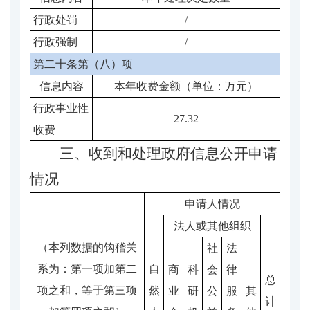
行政处罚
/
行政强制
/
第二十条第（八）项
信息内容
本年收费金额（单位：万元）
行政事业性
27.32
收费
三、收到和处理政府信息公开申请
情况
申请人情况
法人或其他组织
（本列数据的
钩稽
关
社
法
系为：第一项加第二
自
商
科
会
律
总
项之和，等于第三项
然
业
研
公
服
其
计