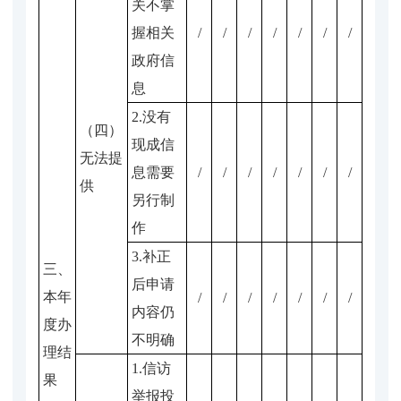
关不掌
握相关
/
/
/
/
/
/
/
政府信
息
2.没有
（四）
现成信
无法提
息需要
/
/
/
/
/
/
/
供
另行制
作
3.补正
三、
后申请
本年
/
/
/
/
/
/
/
内容仍
度办
不明确
理结
1.信访
果
举报投