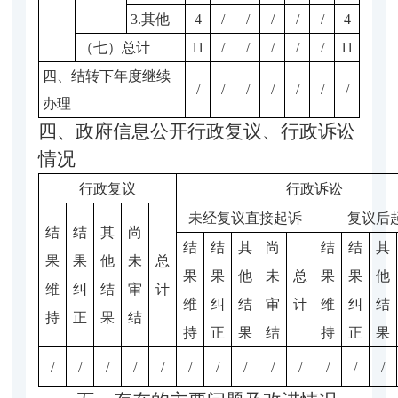
3.其他
4
/
/
/
/
/
4
（七）总计
11
/
/
/
/
/
11
四、结转下年度继续
/
/
/
/
/
/
/
办理
四、政府信息公开行政复议、行政诉讼
情况
行政复议
行政诉讼
未经复议直接起诉
复议后
结
结
其
尚
结
结
其
尚
结
结
其
果
果
他
未
总
果
果
他
未
总
果
果
他
维
纠
结
审
计
维
纠
结
审
计
维
纠
结
持
正
果
结
持
正
果
结
持
正
果
/
/
/
/
/
/
/
/
/
/
/
/
/