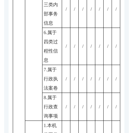
三类内
/
/
/
/
/
/
/
部事务
信息
6.属于
四类过
/
/
/
/
/
/
/
程性信
息
7.属于
行政执
/
/
/
/
/
/
/
法案卷
8.属于
行政查
/
/
/
/
/
/
/
询事项
1.本机