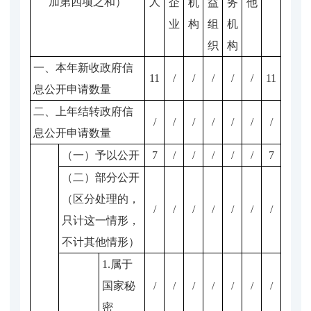
加第四项之和）
人
企
机
益
务
他
业
构
组
机
织
构
一、本年新收政府信
11
/
/
/
/
/
11
息公开申请数量
二、上年结转政府信
/
/
/
/
/
/
/
息公开申请数量
（一）予以公开
7
/
/
/
/
/
7
（二）部分公开
（区分处理的，
/
/
/
/
/
/
/
只计这一情形，
不计其他情形）
1.属于
国家秘
/
/
/
/
/
/
/
密