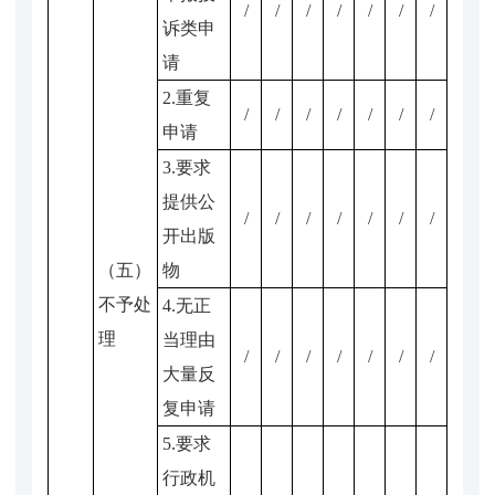
/
/
/
/
/
/
/
诉类申
请
2.重复
/
/
/
/
/
/
/
申请
3.要求
提供公
/
/
/
/
/
/
/
开出版
（五）
物
不予处
4.无正
理
当理由
/
/
/
/
/
/
/
大量反
复申请
5.要求
行政机