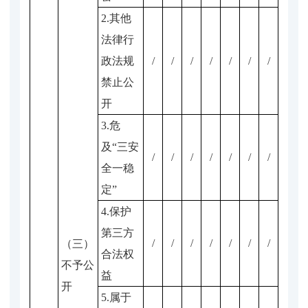
2.其他
法律行
政法规
/
/
/
/
/
/
/
禁止公
开
3.危
及“三安
/
/
/
/
/
/
/
全一稳
定”
4.保护
第三方
/
/
/
/
/
/
/
（三）
合法权
不予公
益
开
5.属于