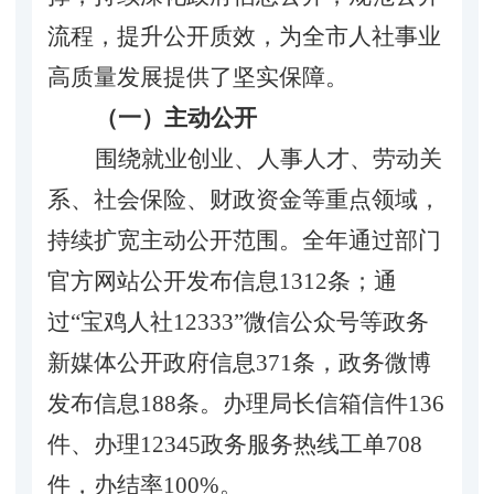
流程，提升公开质效，
为全市
人社事业
高质量发展
提供了坚实保障
。
（一）主动公开
围绕就业创业、人事人才、劳动关
系、社会保险、财政资金等重点领域，
持续扩宽主动公开范围。
全年通过
部门
官方
网站
公开
发布信息
1312
条
；通
过
“宝鸡人社12333”微信公众号等政务
新
媒体公开政府信息
371条，政务微博
发布信息188条。办理局长信箱信件136
件、办理12345政务服务热线工单708
件，办
结率
100%。