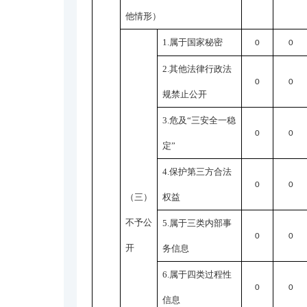
他情形）
1.属于国家秘密
0
0
2.其他法律行政法
0
0
规禁止公开
3.危及“三安全一稳
0
0
定”
4.保护第三方合法
0
0
（三）
权益
不予公
5.属于三类内部事
0
0
开
务信息
6.属于四类过程性
0
0
信息