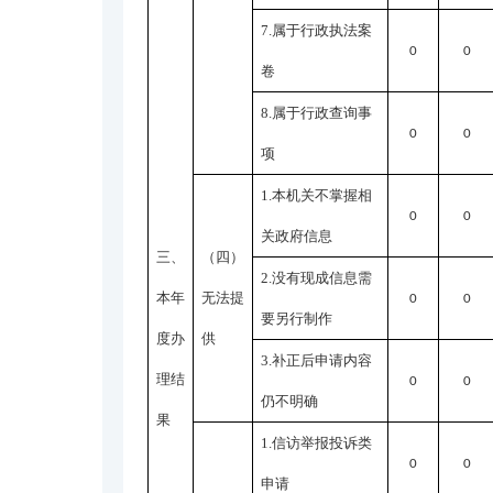
7.属于行政执法案
0
0
卷
8.属于行政查询事
0
0
项
1.本机关不掌握相
0
0
关政府信息
三、
（四）
2.没有现成信息需
本年
无法提
0
0
要另行制作
度办
供
3.补正后申请内容
理结
0
0
仍不明确
果
1.信访举报投诉类
0
0
申请