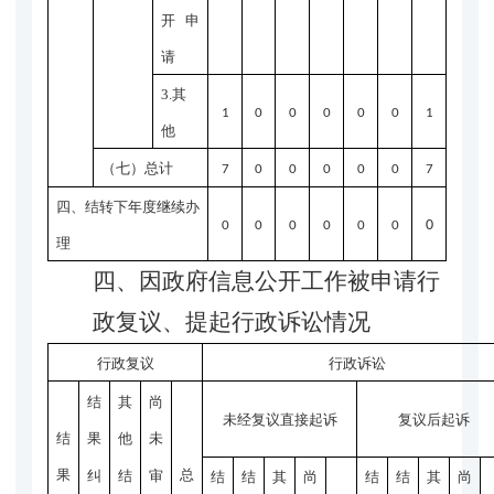
开申
请
3.其
1
0
0
0
0
0
1
他
（七）总计
7
0
0
0
0
0
7
四、结转下年度继续办
0
0
0
0
0
0
0
理
四、
因政府信息公开工作被申请行
政复议、提起行政诉讼情况
行政复议
行政诉讼
结
其
尚
未经复议直接起诉
复议后起诉
结
果
他
未
果
总
纠
结
审
结
结
其
尚
结
结
其
尚