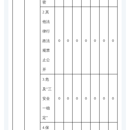
密
2.其
他法
律行
政法
0
0
0
0
0
0
0
规禁
止公
开
3.危
及“三
安全
0
0
0
0
0
0
0
一稳
定”
4.保