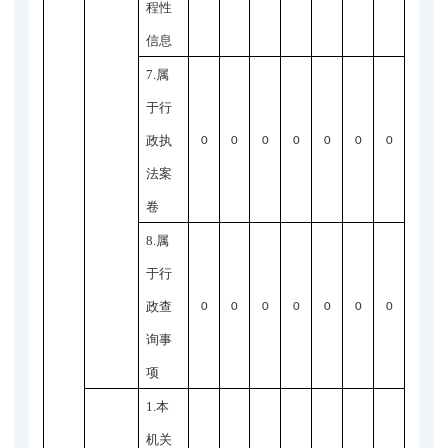
程性
信息
7.属
于行
政执
0
0
0
0
0
0
0
法案
卷
8.属
于行
政查
0
0
0
0
0
0
0
询事
项
1.本
机关