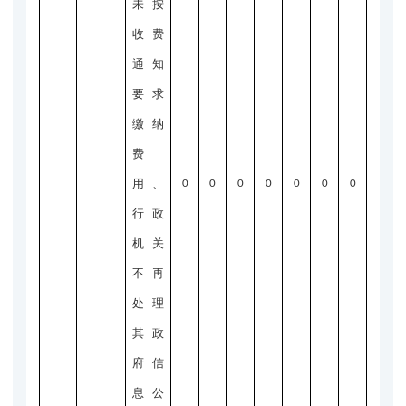
未按
收费
通知
要求
缴纳
费
用、
0
0
0
0
0
0
0
行政
机关
不再
处理
其政
府信
息公