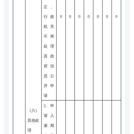
正、
行政
0
0
0
0
0
0
0
机关
不再
处理
其政
府信
息公
开申
请
2.申
（六）
请人
其他处
逾期
理