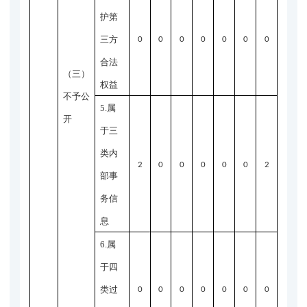
护第
三方
0
0
0
0
0
0
0
合法
（三）
权益
不予公
5.属
开
于三
类内
2
0
0
0
0
0
2
部事
务信
息
6.属
于四
类过
0
0
0
0
0
0
0