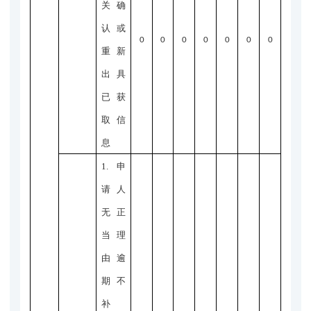
关确
认或
0
0
0
0
0
0
0
重新
出具
已获
取信
息
1.申
请人
无正
当理
由逾
期不
补