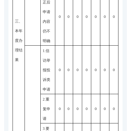
正后
申请
0
0
0
0
0
0
0
三、
内容
本年
仍不
度办
明确
理结
1.信
果
访举
报投
0
0
0
0
0
0
0
诉类
申请
2.重
复申
0
0
0
0
0
0
0
请
3.要