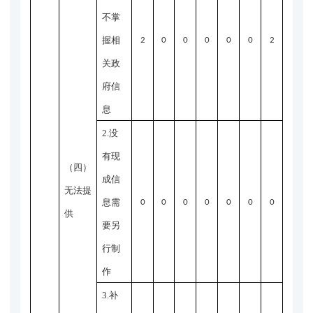
不掌
握相
2
0
0
0
0
0
2
关政
府信
息
2.没
有现
（四）
成信
无法提
息需
0
0
0
0
0
0
0
供
要另
行制
作
3.补