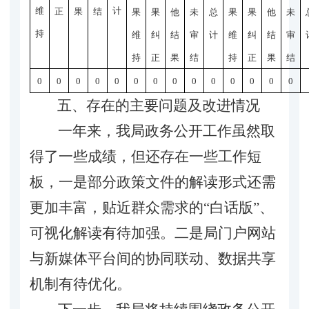
维
计
正
果
结
果
果
他
未
总
果
果
他
未
持
维
纠
结
审
计
维
纠
结
审
持
正
果
结
持
正
果
结
0
0
0
0
0
0
0
0
0
0
0
0
0
0
五、
存在的主要问题及改进情况
一年来，我局政务公开工作虽然取
得了一些成绩，但还存在一些工作短
板，一是部分政策文件的解读形式还需
更加丰富，贴近群众需求的
“白话版”、
可视化解读有待加强。二是局门户网站
与新媒体平台间的协同联动、数据共享
机制有待优化。