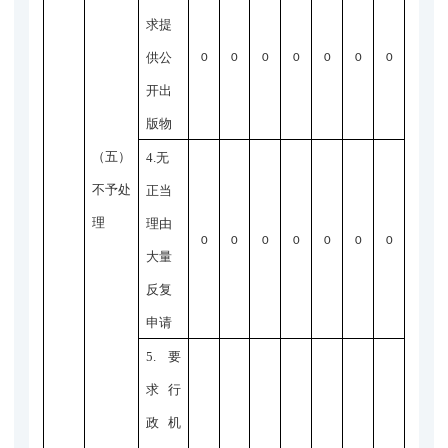
求提
供公
0
0
0
0
0
0
0
开出
版物
（五）
4.无
不予处
正当
理
理由
0
0
0
0
0
0
0
大量
反复
申请
5.要
求行
政机