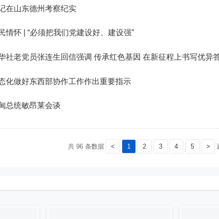
记在山东德州考察纪实
情怀 | “必须把我们党建设好、建设强”
华社老党员张连生回信强调 传承红色基因 在新征程上书写优异
态化做好东西部协作工作作出重要指示
甸总统敏昂莱会谈
共 96 条数据
<
1
2
3
4
5
>